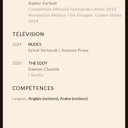
Asghar Farhadi
Compétition Officielle Festival de Cannes 2013
Nomination Meilleur Film Etranger, Golden Globes
2014
TÉLÉVISION
NUDES
2024
Sylvie Verheyde | Amazon Prime
THE EDDY
2020
Damien Chazelle
| Netflix
COMPÉTENCES
Anglais (notions), Arabe (notions)
Langues: